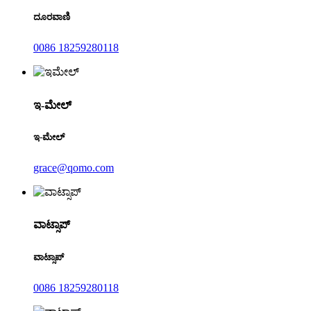
ದೂರವಾಣಿ
0086 18259280118
ಇ-ಮೇಲ್
ಇ-ಮೇಲ್
grace@qomo.com
ವಾಟ್ಸಾಪ್
ವಾಟ್ಸಾಪ್
0086 18259280118