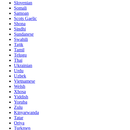
Slovenian
Somali
Samoan
Scots Gaelic
Shona
Sindhi
Sundanese
Swahili
Tajik
Tamil
Telugu
Thai
Ukrainian
Urdu
Uzbek
Vietnamese
Welsh
Xhosa
Yiddish
Yoruba
Zulu
Kinyarwanda
Tatar
Oriya
Turkmen