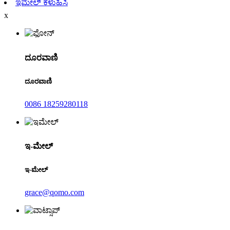
ಇಮೇಲ್ ಕಳುಹಿಸಿ
x
ದೂರವಾಣಿ
ದೂರವಾಣಿ
0086 18259280118
ಇ-ಮೇಲ್
ಇ-ಮೇಲ್
grace@qomo.com